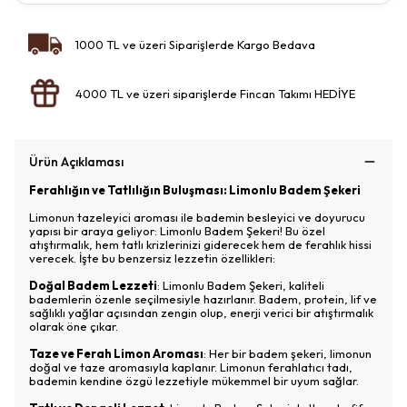
1000 TL ve üzeri Siparişlerde Kargo Bedava
4000 TL ve üzeri siparişlerde Fincan Takımı HEDİYE
Ürün Açıklaması
Ferahlığın ve Tatlılığın Buluşması: Limonlu Badem Şekeri
Limonun tazeleyici aroması ile bademin besleyici ve doyurucu
yapısı bir araya geliyor: Limonlu Badem Şekeri! Bu özel
atıştırmalık, hem tatlı krizlerinizi giderecek hem de ferahlık hissi
verecek. İşte bu benzersiz lezzetin özellikleri:
Doğal Badem Lezzeti
: Limonlu Badem Şekeri, kaliteli
bademlerin özenle seçilmesiyle hazırlanır. Badem, protein, lif ve
sağlıklı yağlar açısından zengin olup, enerji verici bir atıştırmalık
olarak öne çıkar.
Taze ve Ferah Limon Aroması
: Her bir badem şekeri, limonun
doğal ve taze aromasıyla kaplanır. Limonun ferahlatıcı tadı,
bademin kendine özgü lezzetiyle mükemmel bir uyum sağlar.