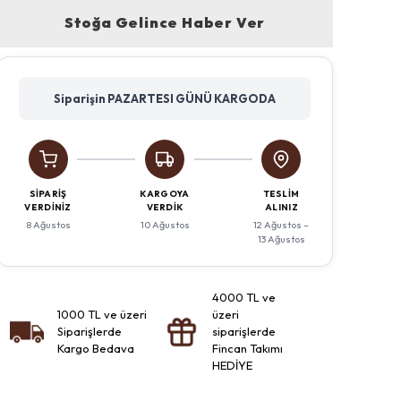
Stoğa Gelince Haber Ver
Siparişin PAZARTESI GÜNÜ KARGODA
SIPARIŞ
KARGOYA
TESLIM
VERDINIZ
VERDIK
ALINIZ
8 Ağustos
10 Ağustos
12 Ağustos –
13 Ağustos
4000 TL ve
1000 TL ve üzeri
üzeri
Siparişlerde
siparişlerde
Kargo Bedava
Fincan Takımı
HEDİYE