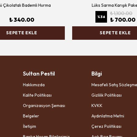
lü Çikolatalı Bademli Hurma
Lüks Sarma Karışık Pak
₺ 1,100.00
%
36
₺ 340.00
₺ 700.00
SEPETE EKLE
SEPETE EKLE
Sultan Pestil
Bilgi
Hakkımızda
Mesafeli Satış Sözleşme
Kalite Politikası
Gizlilik Politikası
Organizasyon Şeması
KVKK
Belgeler
Aydınlatma Metni
İletişim
Çerez Politikası
Banka Hesap Bilgilerimiz
Açık Rıza Beyanı