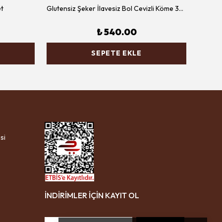
et
Glutensiz Şeker İlavesiz Bol Cevizli Köme 300 gr
₺ 540.00
SEPETE EKLE
si
İNDİRİMLER İÇİN KAYIT OL