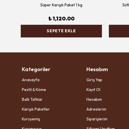
Süper Karışık Paket 1 kg
Süt
₺ 1,120.00
SEPETE EKLE
Kategoriler
Hesabım
Anasayfa
Giriş Yap
Pestil & Köme
Kayıt Ol
Ballı Tatlılar
Hesabım
Karışık Paketler
Adreslerim
Kuruyemiş
Siparişlerim
Kurumeyve
Şifremi Unuttum