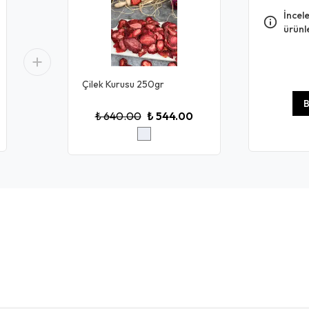
İncele
ürünl
Çilek Kurusu 250gr
B
₺ 640.00
₺ 544.00