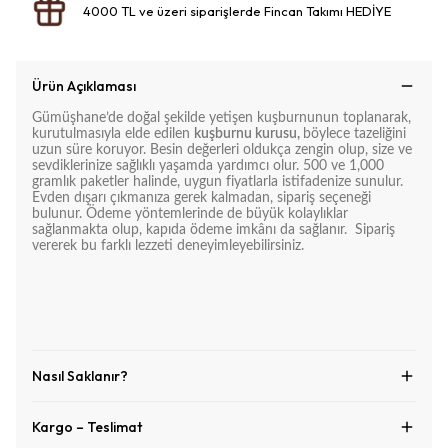
4000 TL ve üzeri siparişlerde Fincan Takımı HEDİYE
Ürün Açıklaması
Gümüşhane’de doğal şekilde yetişen kuşburnunun toplanarak,
kurutulmasıyla elde edilen
kuşburnu kurusu,
böylece tazeliğini
uzun süre koruyor. Besin değerleri oldukça zengin olup, size ve
sevdiklerinize sağlıklı yaşamda yardımcı olur. 500 ve 1,000
gramlık paketler halinde, uygun fiyatlarla istifadenize sunulur.
Evden dışarı çıkmanıza gerek kalmadan, sipariş seçeneği
bulunur. Ödeme yöntemlerinde de büyük kolaylıklar
sağlanmakta olup, kapıda ödeme imkânı da sağlanır. Sipariş
vererek bu farklı lezzeti deneyimleyebilirsiniz.
Nasıl Saklanır?
Kargo – Teslimat