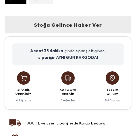
Stoğa Gelince Haber Ver
4 saat
35 dakika
içinde sipariş ettiğinde,
siparişin AYNI GÜN KARGODA!
SIPARIŞ
KARGOYA
TESLIM
VERDINIZ
VERDIK
ALINIZ
6 Ağustos
6 Ağustos
8 Ağustos
1000 TL ve üzeri Siparişlerde Kargo Bedava