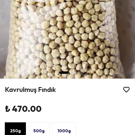
Kavrulmuş Fındık
₺ 470.00
250g
500g
1000g