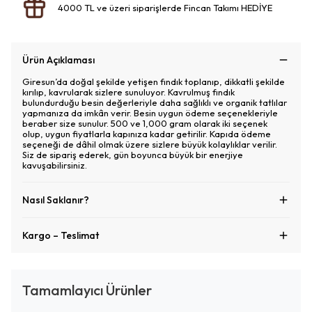
4000 TL ve üzeri siparişlerde Fincan Takımı HEDİYE
Ürün Açıklaması
Giresun’da doğal şekilde yetişen fındık toplanıp, dikkatli şekilde
kırılıp, kavrularak sizlere sunuluyor. Kavrulmuş fındık
bulundurduğu besin değerleriyle daha sağlıklı ve organik tatlılar
yapmanıza da imkân verir. Besin uygun ödeme seçenekleriyle
beraber size sunulur. 500 ve 1,000 gram olarak iki seçenek
olup, uygun fiyatlarla kapınıza kadar getirilir. Kapıda ödeme
seçeneği de dâhil olmak üzere sizlere büyük kolaylıklar verilir.
Siz de sipariş ederek, gün boyunca büyük bir enerjiye
kavuşabilirsiniz.
Nasıl Saklanır?
Kargo – Teslimat
Tamamlayıcı Ürünler