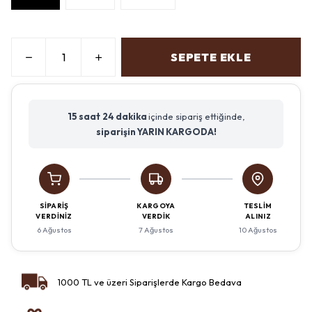
SEPETE EKLE
15 saat
24 dakika
içinde sipariş ettiğinde,
siparişin YARIN KARGODA!
SIPARIŞ
KARGOYA
TESLIM
VERDINIZ
VERDIK
ALINIZ
6 Ağustos
7 Ağustos
10 Ağustos
1000 TL ve üzeri Siparişlerde Kargo Bedava