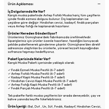
Ürün Açıklaması
İç Dolgularında Ne Var?
Karışık muska paketinde Antep Fıstıklı Muska hariç tüm çeşitlerin
içinde fındık ezmesi dolgusu bulunur. Dış kaplamaları ise
çeşidine göre değişir: Hindistan cevizi, kadayıf, fındık parçaları
veya Antep fıstığı ile kaplanarak hazırlanır.
Ürünler Nereden Gönderiliyor?
Ürünlerimiz Gümüşhane’deki fabrikamızda üretilmektedir.
Siparişleriniz için ürünler özenle hazırlanır, tazeliğini koruyacak
şekilde paketlenerek gönderime çıkarılır. Gümüşhane’den direkt
adresinize ulaştırılan bu ürünlerle, yöresel lezzeti kaynağından
sofranıza taşımayı hedefliyoruz.
Paket İçerisinde Neler Var?
Karışık Muska Paketi içerisinde yaklaşık olarak:
✓ Fındık Ezmeli Muska Pestili (6-7 adet)
✓ Antep Fıstıklı Muska Pestili (6-7 adet)
✓ Kadayıf Kaplı Muska Pestili (6-7 adet)
✓ Hindistan Cevizi Kaplı Muska Pestili (6-7 adet)
✓ Antep Fıstığı Kaplı Muska Pestili (6-7 adet)
✓ Fındık Parçalı Muska Pestili (6-7 adet)
Tek pakette farklı muska çeşitlerini bir arada deneyebilir, çay ve
kahve yanında keyifle tüketebilirsiniz.
Ürün İçeriği :
Bal, Dut , Un, Süt, Fındık, Kadayıf, Hindistan Cevizi,