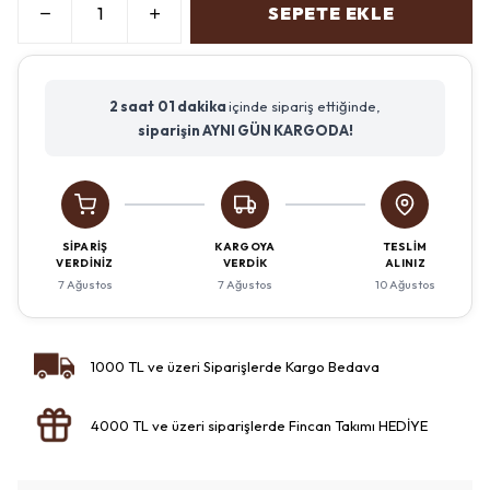
SEPETE EKLE
2 saat
01 dakika
içinde sipariş ettiğinde,
siparişin AYNI GÜN KARGODA!
SIPARIŞ
KARGOYA
TESLIM
VERDINIZ
VERDIK
ALINIZ
7 Ağustos
7 Ağustos
10 Ağustos
1000 TL ve üzeri Siparişlerde Kargo Bedava
4000 TL ve üzeri siparişlerde Fincan Takımı HEDİYE