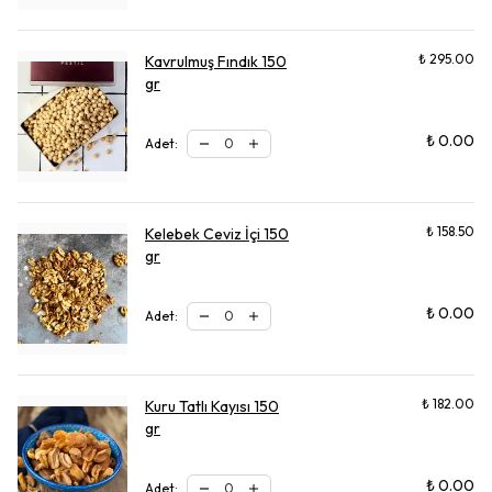
₺ 295.00
Kavrulmuş Fındık 150
gr
₺ 0.00
Adet
:
₺ 158.50
Kelebek Ceviz İçi 150
gr
₺ 0.00
Adet
:
₺ 182.00
Kuru Tatlı Kayısı 150
gr
₺ 0.00
Adet
: