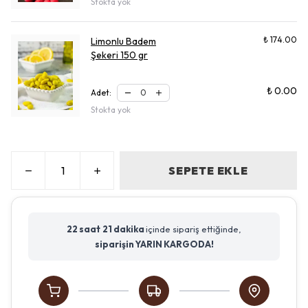
Stokta yok
₺ 174.00
Limonlu Badem
Şekeri 150 gr
₺ 0.00
Adet
:
Stokta yok
SEPETE EKLE
22 saat
21 dakika
içinde sipariş ettiğinde,
siparişin YARIN KARGODA!