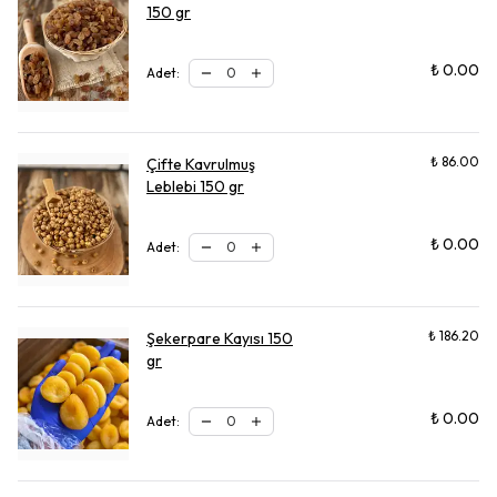
150 gr
₺ 0.00
Adet
:
₺ 86.00
Çifte Kavrulmuş
Leblebi 150 gr
₺ 0.00
Adet
:
₺ 186.20
Şekerpare Kayısı 150
gr
₺ 0.00
Adet
: