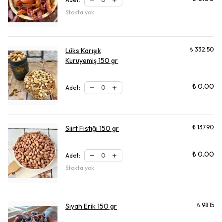
Stokta yok
₺ 332.50
Lüks Karışık
Kuruyemiş 150 gr
₺ 0.00
Adet
:
₺ 137.90
Siirt Fıstığı 150 gr
₺ 0.00
Adet
:
Stokta yok
₺ 98.15
Siyah Erik 150 gr