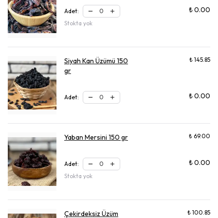
₺ 0.00
Adet
:
Stokta yok
₺ 145.85
Siyah Kan Üzümü 150
gr
₺ 0.00
Adet
:
₺ 69.00
Yaban Mersini 150 gr
₺ 0.00
Adet
:
Stokta yok
₺ 100.85
Çekirdeksiz Üzüm