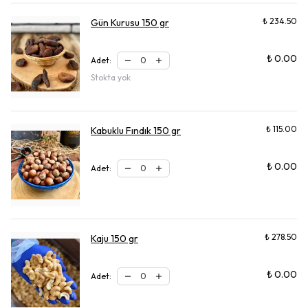
₺ 234.50
Gün Kurusu 150 gr
₺ 0.00
Adet
:
Stokta yok
₺ 115.00
Kabuklu Fındık 150 gr
₺ 0.00
Adet
:
₺ 278.50
Kaju 150 gr
₺ 0.00
Adet
: