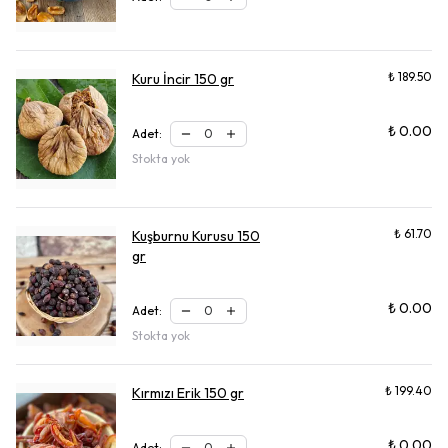
₺ 189.50
Kuru İncir 150 gr
₺ 0.00
Adet
:
Stokta yok
₺ 61.70
Kuşburnu Kurusu 150
gr
₺ 0.00
Adet
:
Stokta yok
₺ 199.40
Kırmızı Erik 150 gr
₺ 0.00
Adet
: