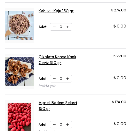
₺ 274.00
Kabuklu Kaju 150 gr
₺ 0.00
Adet
:
₺ 99.00
Çikolata Kahve Kaplı
Ceviz 150 gr
₺ 0.00
Adet
:
Stokta yok
₺ 174.00
Vişneli Badem Şekeri
150 gr
₺ 0.00
Adet
: