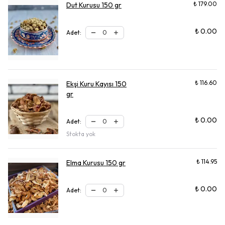
₺ 179.00
Dut Kurusu 150 gr
₺ 0.00
Adet
:
₺ 116.60
Ekşi Kuru Kayısı 150
gr
₺ 0.00
Adet
:
Stokta yok
₺ 114.95
Elma Kurusu 150 gr
₺ 0.00
Adet
: