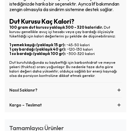
istediğinizde harika bir seçenektir. Ayrıca lif bakımından
zengin olmasıyla da sindirim sistemine destek sağlar.
Dut Kurusu Kaç Kalori?
100 gram dut kurusu yaklaşık 300 - 320 kaloridir.
Dut
kurusu genellikle avuç içi hesabı veya çay bardağı ölçüsüyle
tüketildiği için kalori değerlerini şu şekilde de düşünebilirsiniz:
1 yemek kaşığı (yaklaşık 15 gr):
~45-50 kalori
1 çay bardağı (yaklaşık 40 gr):
~120-130 kalori
1 su bardağı (yaklaşık 100 gr):
~300-320 kalori
Dut kurutulduğunda su kaybettiği için karbonhidrat ve meyve
şekeri (fruktoz) oranı yoğunlaşır. Bu nedenle taze duta göre
kalori değeri daha yüksektir; oldukça sağlıklı bir enerji kaynağı
olsa da porsiyon kontrolüne dikkat etmek gerekir.
Nasıl Saklanır?
Kargo – Teslimat
Tamamlayıcı Ürünler