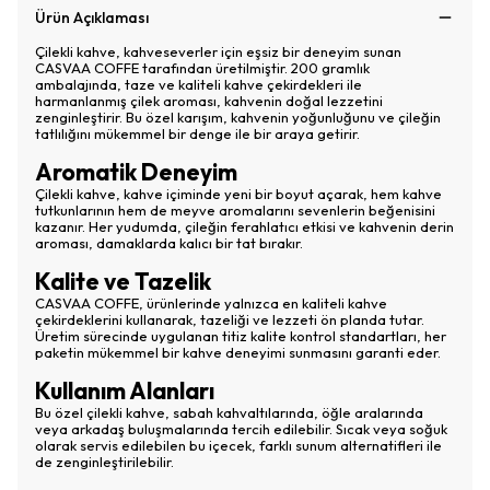
Ürün Açıklaması
Çilekli kahve, kahveseverler için eşsiz bir deneyim sunan
CASVAA COFFE tarafından üretilmiştir. 200 gramlık
ambalajında, taze ve kaliteli kahve çekirdekleri ile
harmanlanmış çilek aroması, kahvenin doğal lezzetini
zenginleştirir. Bu özel karışım, kahvenin yoğunluğunu ve çileğin
tatlılığını mükemmel bir denge ile bir araya getirir.
Aromatik Deneyim
Çilekli kahve, kahve içiminde yeni bir boyut açarak, hem kahve
tutkunlarının hem de meyve aromalarını sevenlerin beğenisini
kazanır. Her yudumda, çileğin ferahlatıcı etkisi ve kahvenin derin
aroması, damaklarda kalıcı bir tat bırakır.
Kalite ve Tazelik
CASVAA COFFE, ürünlerinde yalnızca en kaliteli kahve
çekirdeklerini kullanarak, tazeliği ve lezzeti ön planda tutar.
Üretim sürecinde uygulanan titiz kalite kontrol standartları, her
paketin mükemmel bir kahve deneyimi sunmasını garanti eder.
Kullanım Alanları
Bu özel çilekli kahve, sabah kahvaltılarında, öğle aralarında
veya arkadaş buluşmalarında tercih edilebilir. Sıcak veya soğuk
olarak servis edilebilen bu içecek, farklı sunum alternatifleri ile
de zenginleştirilebilir.