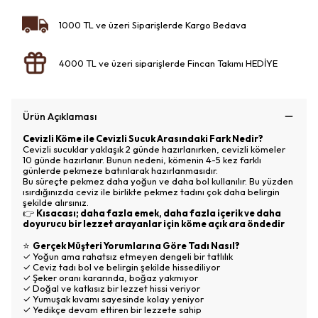
1000 TL ve üzeri Siparişlerde Kargo Bedava
4000 TL ve üzeri siparişlerde Fincan Takımı HEDİYE
Ürün Açıklaması
Cevizli Köme ile Cevizli Sucuk Arasındaki Fark Nedir?
Cevizli sucuklar yaklaşık 2 günde hazırlanırken, cevizli kömeler
10 günde hazırlanır. Bunun nedeni, kömenin 4-5 kez farklı
günlerde pekmeze batırılarak hazırlanmasıdır.
Bu süreçte pekmez daha yoğun ve daha bol kullanılır. Bu yüzden
ısırdığınızda ceviz ile birlikte pekmez tadını çok daha belirgin
şekilde alırsınız.
👉
Kısacası; daha fazla emek, daha fazla içerik ve daha
doyurucu bir lezzet arayanlar için köme açık ara öndedir
⭐
Gerçek Müşteri Yorumlarına Göre Tadı Nasıl?
✓ Yoğun ama rahatsız etmeyen dengeli bir tatlılık
✓ Ceviz tadı bol ve belirgin şekilde hissediliyor
✓ Şeker oranı kararında, boğaz yakmıyor
✓ Doğal ve katkısız bir lezzet hissi veriyor
✓ Yumuşak kıvamı sayesinde kolay yeniyor
✓ Yedikçe devam ettiren bir lezzete sahip