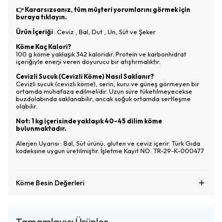
👉 Kararsızsanız, tüm müşteri yorumlarını görmek için
buraya tıklayın
.
Ürün İçeriği
: Ceviz , Bal, Dut , Un, Süt ve Şeker
Köme Kaç Kalori?
100 g köme yaklaşık 342 kaloridir. Protein ve karbonhidrat
içeriğiyle enerji veren doyurucu bir atıştırmalıktır.
Cevizli Sucuk (Cevizli Köme) Nasıl Saklanır?
Cevizli sucuk (cevizli köme), serin, kuru ve güneş görmeyen bir
ortamda muhafaza edilmelidir. Uzun süre tüketilmeyecekse
buzdolabında saklanabilir; ancak soğuk ortamda sertleşme
olabilir.
Not: 1 kg içerisinde yaklaşık 40-45 dilim köme
bulunmaktadır.
Alerjen Uyarısı : Bal, Süt ürünü, gluten ve ceviz içerir. Türk Gıda
kodeksine uygun üretilmiştir. İşletme Kayıt NO: TR-29-K-000477
Köme Besin Değerleri
Tamamlayıcı Ürünler