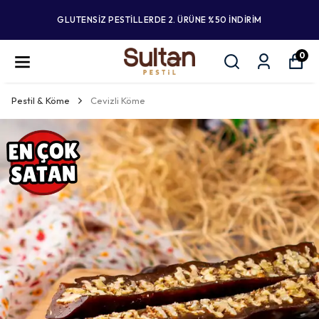
GLUTENSİZ PESTİLLERDE 2. ÜRÜNE %50 İNDİRİM
0
Pestil & Köme
Cevizli Köme