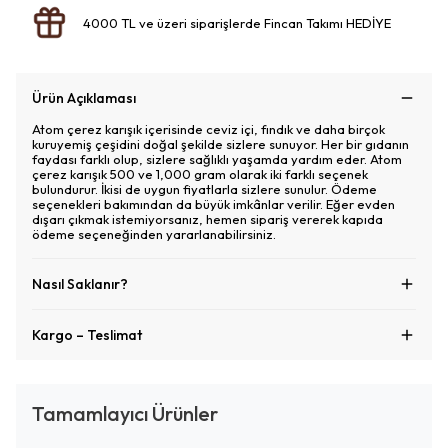
4000 TL ve üzeri siparişlerde Fincan Takımı HEDİYE
Ürün Açıklaması
Atom çerez karışık içerisinde ceviz içi, fındık ve daha birçok
kuruyemiş çeşidini doğal şekilde sizlere sunuyor. Her bir gıdanın
faydası farklı olup, sizlere sağlıklı yaşamda yardım eder. Atom
çerez karışık 500 ve 1,000 gram olarak iki farklı seçenek
bulundurur. İkisi de uygun fiyatlarla sizlere sunulur. Ödeme
seçenekleri bakımından da büyük imkânlar verilir. Eğer evden
dışarı çıkmak istemiyorsanız, hemen sipariş vererek kapıda
ödeme seçeneğinden yararlanabilirsiniz.
Nasıl Saklanır?
Kargo – Teslimat
Tamamlayıcı Ürünler