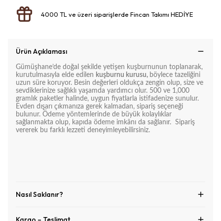
4000 TL ve üzeri siparişlerde Fincan Takımı HEDİYE
Ürün Açıklaması
Gümüşhane’de doğal şekilde yetişen kuşburnunun toplanarak,
kurutulmasıyla elde edilen
kuşburnu kurusu,
böylece tazeliğini
uzun süre koruyor. Besin değerleri oldukça zengin olup, size ve
sevdiklerinize sağlıklı yaşamda yardımcı olur. 500 ve 1,000
gramlık paketler halinde, uygun fiyatlarla istifadenize sunulur.
Evden dışarı çıkmanıza gerek kalmadan, sipariş seçeneği
bulunur. Ödeme yöntemlerinde de büyük kolaylıklar
sağlanmakta olup, kapıda ödeme imkânı da sağlanır. Sipariş
vererek bu farklı lezzeti deneyimleyebilirsiniz.
Nasıl Saklanır?
Kargo – Teslimat