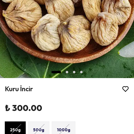
Kuru İncir
₺ 300.00
250g
500g
1000g