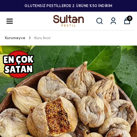
GLUTENSİZ PESTİLLERDE 2. ÜRÜNE %50 İNDİRİM
0
Kurumeyve
Kuru İncir