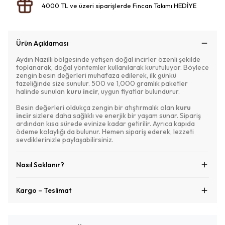
4000 TL ve üzeri siparişlerde Fincan Takımı HEDİYE
Ürün Açıklaması
Aydın Nazilli bölgesinde yetişen doğal incirler özenli şekilde
toplanarak, doğal yöntemler kullanılarak kurutuluyor. Böylece
zengin besin değerleri muhafaza edilerek, ilk günkü
tazeliğinde size sunulur. 500 ve 1,000 gramlık paketler
halinde sunulan
kuru incir
, uygun fiyatlar bulundurur.
Besin değerleri oldukça zengin bir atıştırmalık olan
kuru
incir
sizlere daha sağlıklı ve enerjik bir yaşam sunar. Sipariş
ardından kısa sürede evinize kadar getirilir. Ayrıca kapıda
ödeme kolaylığı da bulunur. Hemen sipariş ederek, lezzeti
sevdiklerinizle paylaşabilirsiniz.
Nasıl Saklanır?
Kargo – Teslimat